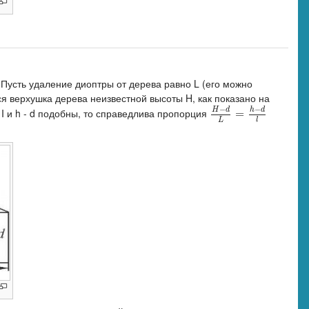
 Пусть удаление диоптры от дерева равно L (его можно
тся верхушка дерева неизвестной высоты H, как показано на
−
−
H
d
h
d
 I и h - d подобны, то справедлива пропорция
H
−
d
L
=
=
h
−
d
l
L
l