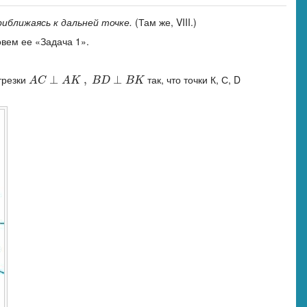
риближаясь к дальней точке.
(Там же, VIII.)
овем ее «Задача 1».
трезки
так, что точки К, С, D
A
C
⊥
⊥
A
K
,
B
D
,
⊥
B
K
⊥
A
C
A
K
B
D
B
K