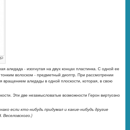
я алидада - изогнутая на двух концах пластинка. С одной ее
ли тонким волоском - предметный диоптр. При рассмотрении
ся вращением алидады в одной плоскости, которая, в свою
оскости. Эти две незамысловатые возможности Герон виртуозно
нако если кто-нибудь придумал и какие-нибудь другие
. Веселовского.)