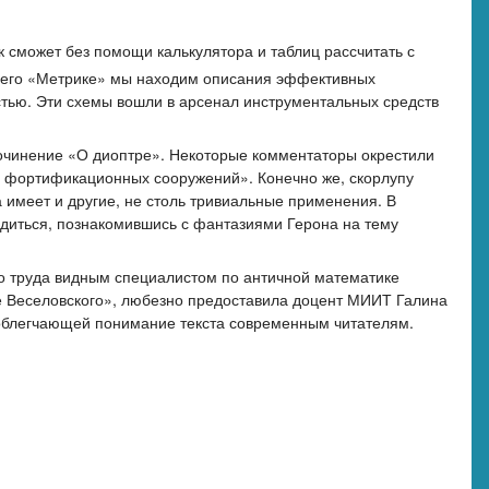
 сможет без помощи калькулятора и таблиц рассчитать с
в его «Метрике» мы находим описания эффективных
стью. Эти схемы вошли в арсенал инструментальных средств
сочинение «О диоптре». Некоторые комментаторы окрестили
н фортификационных сооружений». Конечно же, скорлупу
 имеет и другие, не столь тривиальные применения. В
диться, познакомившись с фантазиями Герона на тему
о труда видным специалистом по античной математике
е Веселовского», любезно предоставила доцент МИИТ Галина
облегчающей понимание текста современным читателям.