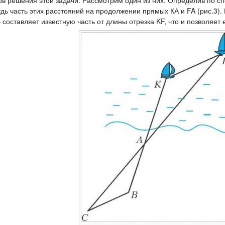
в решения этой задачи. Рассмотрим один из них. Определив по спо
будь часть этих расстояний на продолжении прямых КА и FA (рис.3
составляет известную часть от длины отрезка KF, что и позволяет е