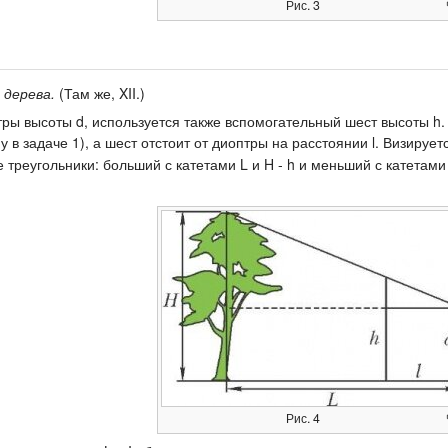
Рис. 3
 дерева.
(Там же, XII.)
тры высоты d, используется также вспомогательный шест высоты h.
 в задаче 1), а шест отстоит от диоптры на расстоянии l. Визируе
 треугольники: больший с катетами L и H - h и меньший с катетами
Рис. 4