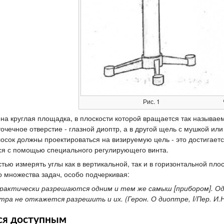
Рис. 1
а круглая площадка, в плоскости которой вращается так называема
точечное отверстие - глазной диоптр, а в другой щель с мушкой и
лосок должны проектироваться на визируемую цель - это достигает
ся с помощью специального регулирующего винта.
тью измерять углы как в вертикальной, так и в горизонтальной пл
 множества задач, особо подчеркивая:
 практически разрешаются одним и тем же самыш [прибором]. Од
тра не откажется разрешить и их. (Герон. О диоптре, I/Пер. И.Н
ся доступным