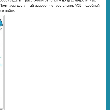
собу задачи 1 расстояния от точки А до двух недоступных
). Получаем доступный измерению треугольник АСВ, подобный
го найти.