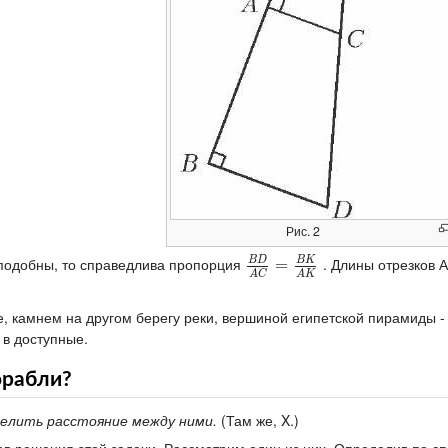
Рис. 2
B
D
B
K
 подобны, то справедлива пропорция
. Длины отрезков А
B
D
A
C
=
=
B
K
A
K
A
C
A
K
е, камнем на другом берегу реки, вершиной египетской пирамиды 
в доступные.
орабли?
делить расстояние между ними.
(Там же, X.)