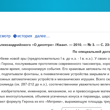
смотр
история
далее…
лександрийского «О диоптре» //Квант. — 2010. — № 3. — С. 23
По специальной дого
еже новой эры (предположительно I в. до н.э. - I в. н.э.). У своих
м Герона, послужившим прототипом современного таксометра, хор
тывали время, синхронизируя события. Его храмовые автоматы по
, подпитывали фонтаны, а пневматические устройства закрывали и
жных автоматических устройств и механических игрушек. Всего ск
Архимеда (ок. 287-212 до н.э.), соотечественники уважительно вели
м изобретателем, инженером, механиком, но и превосходным мате
х многоугольников, объемов усеченных конуса и пирамиды, шаров
т формулу Герона из его «Метрики», выражающую площадь треугол
−
−
−
−
−
−
−
−
−
−
−
−
−
−
−
−
−