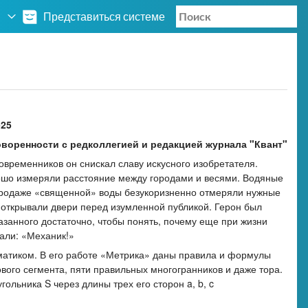
Представиться системе
-25
воренности с редколлегией и редакцией журнала "Квант"
 современников он снискал славу искусного изобретателя.
ошо измеряли расстояние между городами и весями. Водяные
 продаже «священной» воды безукоризненно отмеряли нужные
 открывали двери перед изумленной публикой. Герон был
азанного достаточно, чтобы понять, почему еще при жизни
чали: «Механик!»
матиком. В его работе «Метрика» даны правила и формулы
ого сегмента, пяти правильных многогранников и даже тора.
ьника S через длины трех его сторон a, b, c