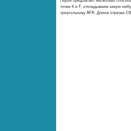
Герон предлагает несколько способо
точек К и F, откладываем какую-ни
треугольнику AFK. Длина отрезка СВ 