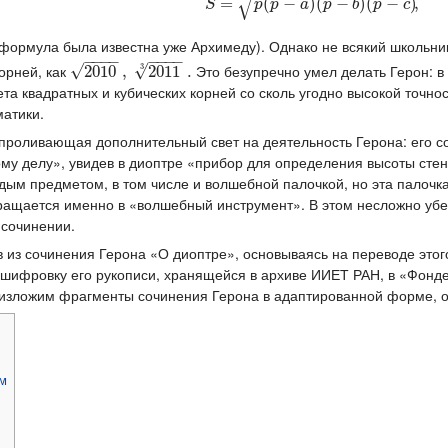
√
=
S
=
(
p
(
p
−
−
a
)
(
)
p
(
−
b
)
−
(
p
−
)
c
(
)
,
−
)
,
S
p
p
a
p
b
p
c
формула была известна уже Архимеду). Однако не всякий школьник
−
−
−
−
−
−
−
−
орней, как
3
Это безупречно умел делать Герон: 
√
√
2010
2010
,
2011
,
3
2011
.
.
та квадратных и кубических корней со сколь угодно высокой точно
атики.
 проливающая дополнительный свет на деятельность Герона: его 
му делу», увидев в диоптре «прибор для определения высоты сте
ым предметом, в том числе и волшебной палочкой, но эта палочка
ращается именно в «волшебный инструмент». В этом несложно убе
 сочинении.
из сочинения Герона «О диоптре», основываясь на переводе этог
шифровку его рукописи, хранящейся в архиве ИИЕТ РАН, в «Фонд
 изложим фрагменты сочинения Герона в адаптированной форме, 
ым