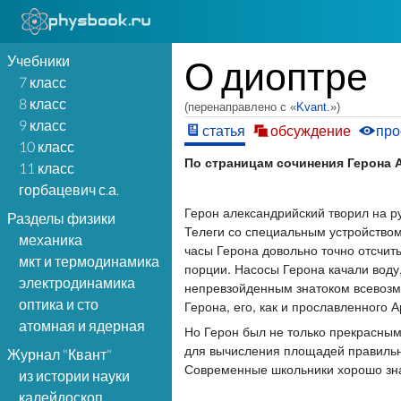
Учебники
О диоптре
7 класс
8 класс
(перенаправлено с «
Kvant.
»)
9 класс
статья
обсуждение
про
10 класс
По страницам сочинения Герона А
11 класс
горбацевич с.а.
Герон александрийский творил на руб
Разделы физики
Телеги со специальным устройство
механика
часы Герона довольно точно отсчи
мкт и термодинамика
порции. Насосы Герона качали воду
электродинамика
непревзойденным знатоком всевозмо
оптика и сто
Герона, его, как и прославленного 
атомная и ядерная
Но Герон был не только прекрасны
для вычисления площадей правильны
Журнал "Квант"
Современные школьники хорошо знаю
из истории науки
калейдоскоп