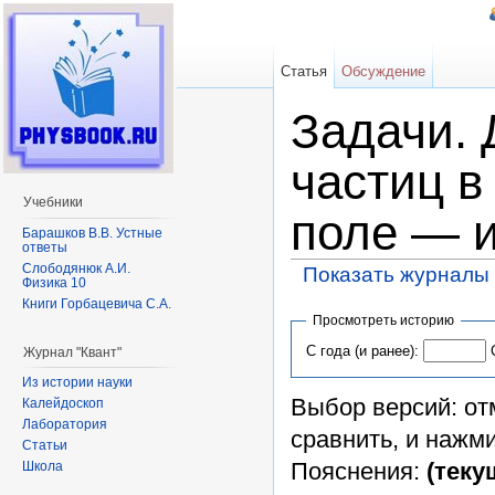
Статья
Обсуждение
Задачи.
частиц в
Учебники
поле — 
Барашков В.В. Устные
ответы
Слободянюк А.И.
Показать журналы 
Физика 10
Перейти к:
навигация
,
поиск
Книги Горбацевича С.А.
Просмотреть историю
С года (и ранее):
Журнал "Квант"
Из истории науки
Выбор версий: от
Калейдоскоп
Лаборатория
сравнить, и нажм
Статьи
Пояснения:
(теку
Школа