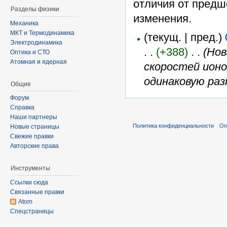
отличия от пред
Разделы физики
изменения.
Механика
МКТ и Термодинамика
(текущ. | пред.)
Электродинамика
. .
(+388)
‎ . .
(Нов
Оптика и СТО
Атомная и ядерная
скоростей ионо
одинаковую разн
Общие
Форум
Справка
Наши партнеры
Политика конфиденциальности
Оп
Новые страницы
Свежие правки
Авторские права
Инструменты
Ссылки сюда
Связанные правки
Atom
Спецстраницы