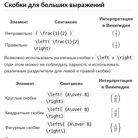
Скобки для больших выражений
Интерпретация
Элемент
Синтаксис
в Википедии
1
Неправильно
(
(
1
2
)
)
( \frac{1}{2} )
2
\left( \frac{1}{2}
1
Правильно
(
1
2
)
(
)
2
\right)
Возможно использовать различные скобки с
и
\left
\right
(при этом можно не соблюдать парность и использовать
различные разделители для левой и правой скобки):
Интерпретация
Элемент
Синтаксис
в Википедии
\left( {A\over B}
(
)
A
Круглые скобки
(
A
B
)
B
\right)
\left[ {A\over B}
[
]
A
Квадратные скобки
[
A
B
]
B
\right]
\left\{ {A\over B}
{
}
A
Фигурные скобки
{
A
B
}
B
\right\}