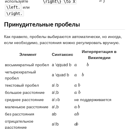
используйте
B
\right\} \to X
или
\left.
\right.
Принудительные пробелы
Как правило, пробелы выбираются автоматически, но иногда,
если необходимо, расстояния можно регулировать вручную.
Интерпретация в
Элемент
Синтаксис
Википедии
восьмикратный пробел
a \qquad b
a
b
a
b
четырехкратный
a \quad b
a
b
a
b
пробел
текстовый пробел
a\ b
a
b
a
b
большое расстояние
a\;b
a
b
a
b
среднее расстояние
a\>b
не поддерживается
маленькое расстояние
a\,b
a
b
a
b
без расстояния
ab
a
b
a
b
отрицательное
a\!b
a
b
a
b
расстояние