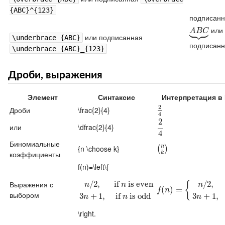
{ABC}^{123}
подписан





или
A
B
C
⏟
A
B
C
или подписанная
\underbrace {ABC}
подписан
\underbrace {ABC}_{123}
Дроби, выражения
Элемент
Синтаксис
Интерпретация в
2
Дроби
\frac{2}{4}
2
4
4
2
или
\dfrac{2}{4}
2
4
4
Биномиальные
n
{n \choose k}
(
n
k
)
(
)
коэффициенты
k
f(n)=\left\{
/
2
,
if
is even
/
2
,
Выражения с
{
n
n
n
n
/
2
,
if
n
is even
3
n
+
1
,
if
n
is odd
f
(
n
(
)
=
)
{
n
=
/
2
,
if
n
is even
3
f
n
выбором
3
+
1
,
if
is odd
3
+
1
,
n
n
n
\right.