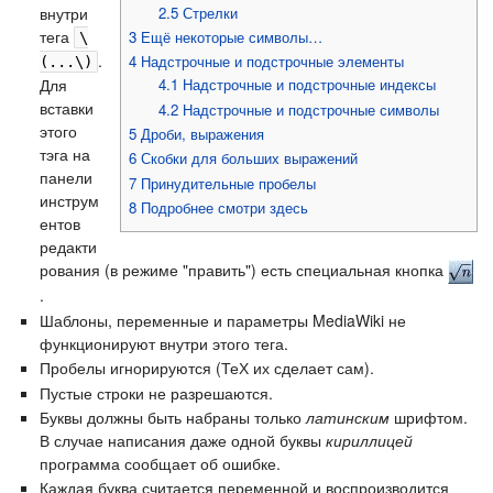
2.5
Стрелки
внутри
тега
3
Ещё некоторые символы…
\
.
4
Надстрочные и подстрочные элементы
(...\)
Для
4.1
Надстрочные и подстрочные индексы
вставки
4.2
Надстрочные и подстрочные символы
этого
5
Дроби, выражения
тэга на
6
Скобки для больших выражений
панели
7
Принудительные пробелы
инструм
8
Подробнее смотри здесь
ентов
редакти
рования (в режиме "править") есть специальная кнопка
.
Шаблоны, переменные и параметры MediaWiki не
функционируют внутри этого тега.
Пробелы игнорируются (ТеХ их сделает сам).
Пустые строки не разрешаются.
Буквы должны быть набраны только
латинским
шрифтом.
В случае написания даже одной буквы
кириллицей
программа сообщает об ошибке.
Каждая буква считается переменной и воспроизводится