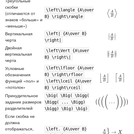
Треугольные
скобки
\left\langle {A\over
⟨
⟩
A
⟨
A
B
⟩
(отличаются от
B
B} \right\rangle
знаков «больше» и
«меньше»)
Вертикальная
\left| {A\over B}
∣
∣
A
|
A
B
|
∣
∣
черта
B
\right|
Двойная
\left\Vert {A\over
∥
∥
A
‖
A
B
‖
вертикальная
∥
∥
B
B} \right\|
черта
Условные
\left\lfloor {A\over
обозначения
B} \right\rfloor
⌊
⌋
⌈
⌉
A
A
⌊
A
B
⌋
⌈
A
B
⌉
функций «пол» и
B
B
\left\lceil {A\over
«потолок»
B} \right\rceil
Принудительное
\big( \Big( \bigg(
(
)
(
)
(
)
(
(
(
(
…
)
)
)
…
)
задание размеров
(
)
\Bigg( ... \Bigg)
разделителей
\bigg) \Big) \big)
Если скобка не
должна
отображаться,
\left. {A\over B}
}
A
A
B
}
→
→
X
X