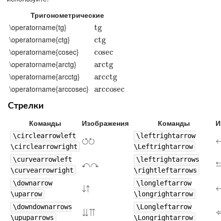
Тригонометрические
\operatorname{tg}
tg
tg
\operatorname{ctg}
ctg
ctg
\operatorname{cosec}
cosec
cosec
\operatorname{arctg}
arctg
arctg
\operatorname{arcctg}
arcctg
arcctg
\operatorname{arccosec}
arccosec
arccosec
Стрелки
Команды
Изображения
Команды
И
\circlearrowleft
\leftrightarrow
↺
↻
↺↻
\circlearrowright
\Leftrightarrow
\curvearrowleft
\leftrightarrows
↶
↷
↶↷
\curvearrowright
\rightleftarrows
\downarrow
\longleftarrow
↓
↓↑
↑
\uparrow
\longrightarrow
\downdownarrows
\Longleftarrow
⇊
⇈
⇊⇈
\upuparrows
\Longrightarrow