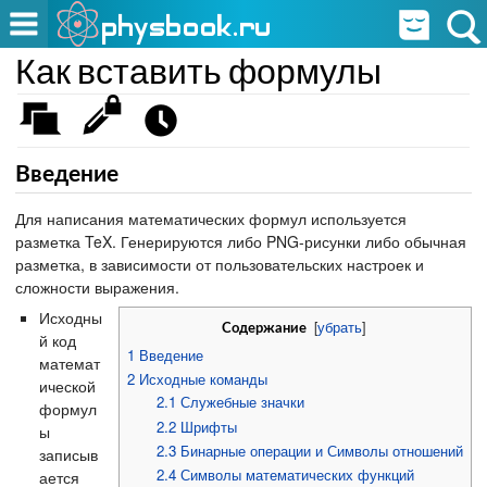
Как вставить формулы
Введение
Для написания математических формул используется
разметка TeX. Генерируются либо PNG-рисунки либо обычная
разметка, в зависимости от пользовательских настроек и
сложности выражения.
Исходны
[
убрать
]
Содержание
й код
1
Введение
математ
2
Исходные команды
ической
2.1
Служебные значки
формул
2.2
Шрифты
ы
2.3
Бинарные операции и Символы отношений
записыв
2.4
Символы математических функций
ается