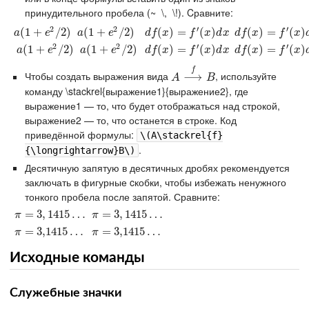
принудительного пробела (~ \, \!). Cравните:
2
2
′
′
a
(
(
1
1
+
+
e
2
/
2
)
/
2
)
a
(
(
1
1
+
+
e
2
/
2
)
/
2
)
d
f
(
x
(
)
=
)
f
′
(
=
x
)
d
x
(
)
d
f
(
x
(
)
=
)
f
′
(
=
x
)
d
x
(
)
a
e
a
e
d
f
x
f
x
d
x
d
f
x
f
x
2
2
′
′
a
(
(
1
1
+
+
e
2
/
2
)
/
2
)
a
(
(
1
1
+
+
e
2
/
2
)
/
2
)
d
f
(
x
(
)
=
)
f
′
(
=
x
)
d
x
(
)
d
f
(
x
(
)
=
)
f
′
(
=
x
)
d
x
(
)
a
e
a
e
d
f
x
f
x
d
x
d
f
x
f
x
f
Чтобы создать выражения вида
, используйте
A
⟶
⟶
f
B
A
B
команду \stackrel{выражение1}{выражение2}, где
выражение1 — то, что будет отображаться над строкой,
выражение2 — то, что останется в строке. Код
приведённой формулы:
\(A\stackrel{f}
.
{\longrightarrow}B\)
Десятичную запятую в десятичных дробях рекомендуется
заключать в фигурные cкобки, чтобы избежать ненужного
тонкого пробела после запятой. Сравните:
π
=
=
3
,
1415
3
,
1415
…
…
π
=
=
3
,
1415
3
,
1415
…
…
π
π
π
=
=
3,141
3,141
5
…
5
…
π
=
=
3,141
3,141
5
…
5
…
π
π
Исходные команды
Служебные значки