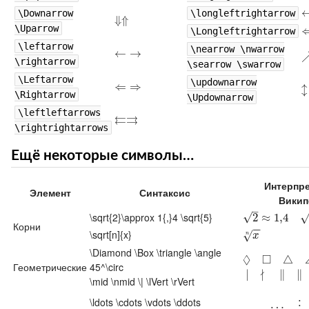
\Downarrow
\longleftrightarrow
⇓
⇓⇑
⇑
\Uparrow
\Longleftrightarrow
\leftarrow
\nearrow \nwarrow
←
←
→
→
\rightarrow
\searrow \swarrow
\Leftarrow
\updownarrow
⇐
⇐
⇒
⇒
↕
↕
\Rightarrow
\Updownarrow
\leftleftarrows
⇇
⇉
⇇⇉
\rightrightarrows
Ещё некоторые символы…
Интерпре
Элемент
Синтаксис
Викип
–
\sqrt{2}\approx 1{,}4 \sqrt{5}
√
2
≈
2
1
,
≈
4
5
1
,
4
Корни
−
−
\sqrt[n]{x}
x
n
√
n
x
\Diamond \Box \triangle \angle
◊
□
◊
◻
△
∠
45
△
∘
Геометрические
45^\circ
∤
∣
∣
∤
‖
‖
‖
∥
∥
\mid \nmid \| \lVert \rVert
\ldots \cdots \vdots \ddots
…
…
⋯
⋮
⋯
⋱
⋮