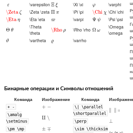
ш
\varepsilon
\Xi \xi
\varphi
ε
Ξ
Ξ
ξ
φ
ε
ξ
φ
Р
\Zeta \zeta
\Pi \pi
\Chi \chi
\Zeta
\Zeta
ζ
Π
Π
π
\Chi
\Chi
χ
ζ
π
χ
ш
\Eta \eta
\varpi
\Psi \psi
\Eta
\Eta
η
ϖ
Ψ
Ψ
ψ
η
ϖ
ψ
Г
\Theta
\Omega
\Rho \rho
Θ
Θ
θ
\Rho
\Rho
ρ
Ω
Ω
ω
ш
θ
ρ
ω
\theta
\omega
Р
\vartheta
\varrho
ϑ
ϱ
ϑ
ϱ
ш
П
ш
П
н
ш
Бинарные операции и Символы отношений
Команда
Изображение
Команда
Изображен
+
+
−
−
+ -
\| \parallel
∥
∥
‖
∥
∥
∥
\shortparallel
\amalg
⨿
⨿
∖
∖
⊥
⊥
\setminus
\perp
±
±
∓
∓
\pm \mp
\sim \thicksim
∼
∽
∼
∼
∼
∽