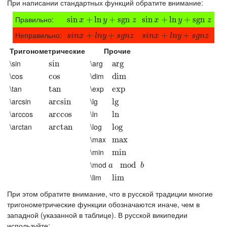
При написании стандартных функций обратите внимание:
Правильно:
sin
sin
x
+
ln
+
y
+
ln
sgn
z
+
sgn
sin
sin
x
+
ln
+
y
+
ln
sgn
z
+
sgn
x
y
z
x
y
z
Неправильно:
s
i
n
x
+
l
n
+
y
+
s
g
n
+
z
s
i
n
x
+
l
n
+
y
+
s
g
n
+
z
s
i
n
x
l
n
y
s
g
n
z
s
i
n
x
l
n
y
s
g
n
z
Тригонометрические
Прочие
\sin
\arg
sin
sin
arg
arg
\cos
\dim
cos
cos
dim
dim
\tan
\exp
tan
tan
exp
exp
\arcsin
\lg
arcsin
arcsin
lg
lg
\arccos
\ln
arccos
arccos
ln
ln
\arctan
\log
arctan
arctan
log
log
\max
max
max
\min
min
min
\mod
a
mod
mod
b
a
b
\lim
lim
lim
При этом обратите внимание, что в русской традиции многие
тригонометрические функции обозначаются иначе, чем в
западной (указанной в таблице). В русской википедии
используйте: