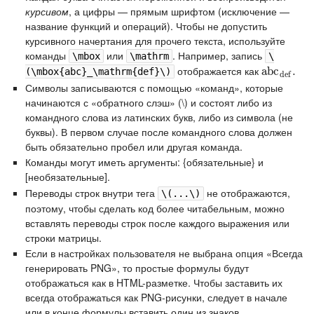
курсивом
, а цифры — прямым шрифтом (исключение —
название функций и операций). Чтобы не допустить
курсивного начертания для прочего текста, используйте
команды
или
. Например, запись
\mbox
\mathrm
\
отображается как
abc
abc
d
e
f
.
.
(\mbox{abc}_\mathrm{def}\)
d
e
f
Символы записываются с помощью «команд», которые
начинаются с «обратного слэш» (\) и состоят либо из
командного слова из латинских букв, либо из символа (не
буквы). В первом случае после командного слова должен
быть обязательно пробел или другая команда.
Команды могут иметь аргументы: {обязательные} и
[необязательные].
Переводы строк внутри тега
не отображаются,
\(...\)
поэтому, чтобы сделать код более читабельным, можно
вставлять переводы строк после каждого выражения или
строки матрицы.
Если в настройках пользователя не выбрана опция «Всегда
генерировать PNG», то простые формулы будут
отображаться как в HTML-разметке. Чтобы заставить их
всегда отображаться как PNG-рисунки, следует в начале
или в конце формулы вставить один из знаков