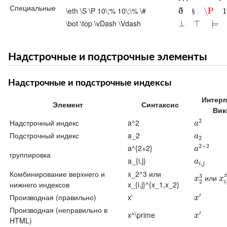
Специальные
ð
\eth \S \P 10\;% 10\;\% \#
ð
§
\P
10
\P
1
§
\bot \top \vDash \Vdash
⊥
⊥
⊤
⊨
⊤
⊩
⊨
Надстрочные и подстрочные элементы
Надстрочные и подстрочные индексы
Интерп
Элемент
Синтаксис
Вик
2
Надстрочный индекс
a^2
a
2
a
Подстрочный индекс
a_2
a
2
a
2
2
+
2
a^{2+2}
a
2
+
2
a
группировка
a_{i,j}
a
i
,
j
a
,
i
j
Комбинирование верхнего и
x_2^3 или
3
или
x
2
3
x
i
,
x
x
2
i
нижнего индексов
x_{i,j}^{x_1,x_2}
′
Производная (правильно)
x'
x
′
x
Производная (неправильно в
′
x^\prime
x
′
x
HTML)