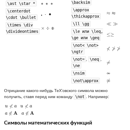
\backsim
∗
∗
⋆
∗
⋆
∗
\ast \star *
\approx
\centerdot
≈
≈
≈
≈
⋅
⋅
⋅
∙
⋅
∙
\thickapprox
\cdot \bullet
≪
≪
≫
≫
\ll \gg
\times \div
⋇
×
×
÷
⋇
÷
\divideontimes
\le или \leq,
≤
≤≥
≥
\ge или \geq
\not< \not>
≮
≯
≯
≮
≯
≯
\ngtr
,
,
\not=
\neq
≠
≠
\ne
≁
≁
\nsim
≉
≉
\not\approx
Отрицание какого-нибудь ТеХ'овского символа можно
получить, ставя перед ним команду
. Например:
\not
≮
≮
u
≮
a
u
≮
a
u
a
u
a
A
A
a
∉
∉
A
a
∉
∉
A
a
a
Символы математических функций