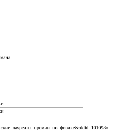
емана
ки
ки
елевские_лауреаты_премии_по_физике&oldid=101098
»