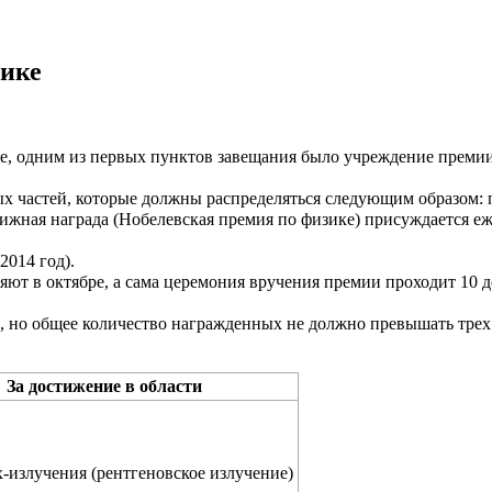
зике
ие, одним из первых пунктов завещания было учреждение премии
ых частей, которые должны распределяться следующим образом: п
стижная награда (Нобелевская премия по физике) присуждается е
2014 год).
ют в октябре, а сама церемония вручения премии проходит 10 де
, но общее количество награжденных не должно превышать трех
За достижение в области
-излучения (рентгеновское излучение)