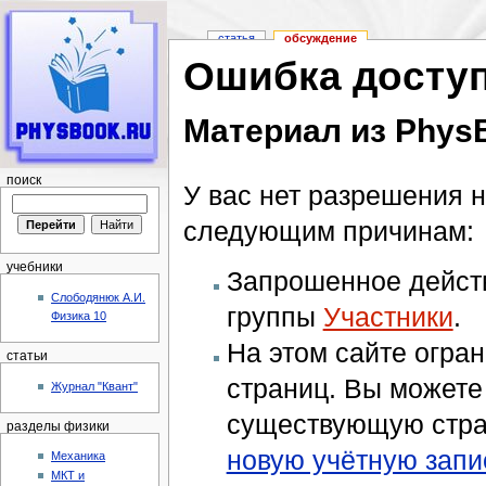
статья
обсуждение
Ошибка досту
Материал из Phys
Перейти к:
навигация
,
поиск
поиск
У вас нет разрешения н
следующим причинам:
учебники
Запрошенное действ
Слободянюк А.И.
группы
Участники
.
Физика 10
На этом сайте огра
статьи
страниц. Вы можете
Журнал "Квант"
существующую стра
разделы физики
новую учётную запи
Механика
МКТ и