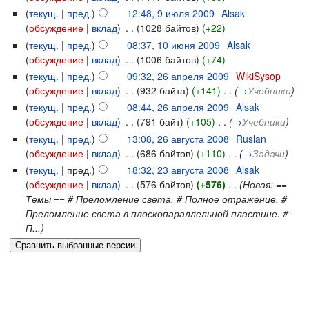
(
текущ.
|
пред.
)
12:48, 9 июля 2009
‎
Alsak
(
обсуждение
|
вклад
)
‎
. .
(1028 байтов)
(+22)
(
текущ.
|
пред.
)
08:37, 10 июня 2009
‎
Alsak
(
обсуждение
|
вклад
)
‎
. .
(1006 байтов)
(+74)
(
текущ.
|
пред.
)
09:32, 26 апреля 2009
‎
WikiSysop
(
обсуждение
|
вклад
)
‎
. .
(932 байта)
(+141)
‎
. .
(
→
Учебники
)
(
текущ.
|
пред.
)
08:44, 26 апреля 2009
‎
Alsak
(
обсуждение
|
вклад
)
‎
. .
(791 байт)
(+105)
‎
. .
(
→
Учебники
)
(
текущ.
|
пред.
)
13:08, 26 августа 2008
‎
Ruslan
(
обсуждение
|
вклад
)
‎
. .
(686 байтов)
(+110)
‎
. .
(
→
Задачи
)
(
текущ.
| пред.)
18:32, 23 августа 2008
‎
Alsak
(
обсуждение
|
вклад
)
‎
. .
(576 байтов)
(+576)
‎
. .
(Новая: ==
Темы == # Преломление света. # Полное отражение. #
Преломление света в плоскопараллельной пластине. #
П...)