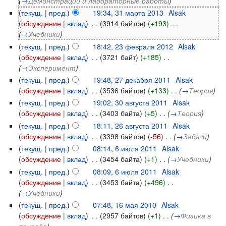
(
→
Демонстрации и лабораторные работы
)
(
текущ.
|
пред.
)
19:34, 31 марта 2013
‎
Alsak
(
обсуждение
|
вклад
)
‎
. .
(3914 байтов)
(+193)
‎
. .
(
→
Учебники
)
(
текущ.
|
пред.
)
18:42, 23 февраля 2012
‎
Alsak
(
обсуждение
|
вклад
)
‎
. .
(3721 байт)
(+185)
‎
. .
(
→
Эксперимент
)
(
текущ.
|
пред.
)
19:48, 27 декабря 2011
‎
Alsak
(
обсуждение
|
вклад
)
‎
. .
(3536 байтов)
(+133)
‎
. .
(
→
Теория
)
(
текущ.
|
пред.
)
19:02, 30 августа 2011
‎
Alsak
(
обсуждение
|
вклад
)
‎
. .
(3403 байта)
(+5)
‎
. .
(
→
Теория
)
(
текущ.
|
пред.
)
18:11, 26 августа 2011
‎
Alsak
(
обсуждение
|
вклад
)
‎
. .
(3398 байтов)
(-56)
‎
. .
(
→
Задачи
)
(
текущ.
|
пред.
)
08:14, 6 июля 2011
‎
Alsak
(
обсуждение
|
вклад
)
‎
. .
(3454 байта)
(+1)
‎
. .
(
→
Учебники
)
(
текущ.
|
пред.
)
08:09, 6 июля 2011
‎
Alsak
(
обсуждение
|
вклад
)
‎
. .
(3453 байта)
(+496)
‎
. .
(
→
Учебники
)
(
текущ.
|
пред.
)
07:48, 16 мая 2010
‎
Alsak
(
обсуждение
|
вклад
)
‎
. .
(2957 байтов)
(+1)
‎
. .
(
→
Физика в
природе
)