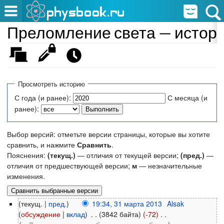
Преломление света — истор
Просмотреть историю
С года (и ранее):
С месяца (и
ранее):
Выбор версий: отметьте версии страницы, которые вы хотите
сравнить, и нажмите
Сравнить
.
Пояснения:
(текущ.)
— отличия от текущей версии;
(пред.)
—
отличия от предшествующей версии;
м
— незначительные
изменения.
(текущ. |
пред.
)
19:34, 31 марта 2013
‎
Alsak
(
обсуждение
|
вклад
)
‎
. .
(3842 байта)
(-72)
‎
. .