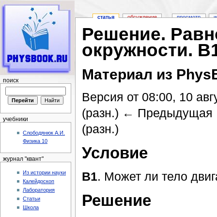
статья
обсуждение
просмотр
и
Решение. Равн
окружности. B
Материал из Phys
поиск
Версия от 08:00, 10 авг
(разн.) ← Предыдущая 
учебники
(разн.)
Слободянюк А.И.
Физика 10
Перейти к:
навигация
,
поиск
Условие
журнал "квант"
Из истории науки
B1
. Может ли тело дви
Калейдоскоп
Лаборатория
Решение
Статьи
Школа