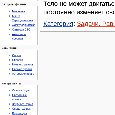
Тело не может двигаться
разделы физики
постоянно изменяет св
Механика
МКТ и
Термодинамика
Категория
:
Задачи. Рав
Электродинамика
Оптика и СТО
Атомная и
ядерная
навигация
Форум
Справка
Новые страницы
Свежие правки
Авторские права
инструменты
Ссылки сюда
Связанные
правки
Загрузить файл
Спецстраницы
Версия для