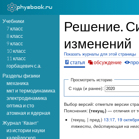
Учебники
Решение. Си
7 класс
8 класс
изменений
9 класс
10 класс
Показать журналы для этой страницы
11 класс
статья
обсуждение
про
горбацевич с.а.
Разделы физики
Просмотреть историю
механика
С года (и ранее):
мкт и термодинамика
электродинамика
Выбор версий: отметьте версии стр
оптика и сто
Пояснения:
(текущ.)
— отличия от т
атомная и ядерная
(текущ. | пред.)
13:17, 19 октябр
Журнал "Квант"
тяжести, действующая на него,
из истории науки
калейдоскоп