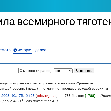
ла всемирного тяготен
смотр
история
далее…
С месяца (и ранее):
аницы, которые вы хотите сравнить, и нажмите
Сравнить
.
екущей версии;
(пред.)
— отличия от предшествующей версии;
м
—
я 2008
‎
93.175.12.123
(
обсуждение
)
‎
. .
(788 байтов)
(+788)
‎
. .
(Новая
 равна 49 Н? Тело находится в...)