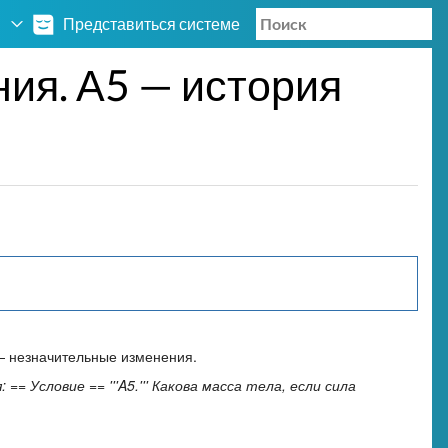
Представиться системе
ия. А5 — история
 незначительные изменения.
: == Условие == '''A5.''' Какова масса тела, если сила