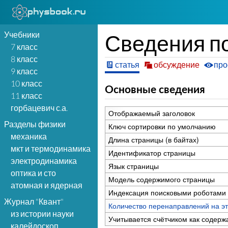
Учебники
Сведения по
7 класс
8 класс
статья
обсуждение
про
9 класс
10 класс
Основные сведения
11 класс
горбацевич с.а.
Отображаемый заголовок
Разделы физики
Ключ сортировки по умолчанию
механика
Длина страницы (в байтах)
мкт и термодинамика
Идентификатор страницы
электродинамика
Язык страницы
оптика и сто
Модель содержимого страницы
атомная и ядерная
Индексация поисковыми роботами
Журнал "Квант"
Количество перенаправлений на эт
из истории науки
Учитывается счётчиком как содерж
калейдоскоп