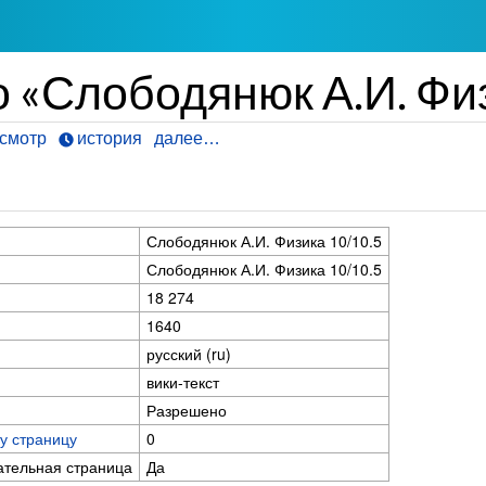
 «Слободянюк А.И. Физ
смотр
история
далее…
Слободянюк А.И. Физика 10/10.5
Слободянюк А.И. Физика 10/10.5
18 274
1640
русский (ru)
вики-текст
Разрешено
у страницу
0
ательная страница
Да