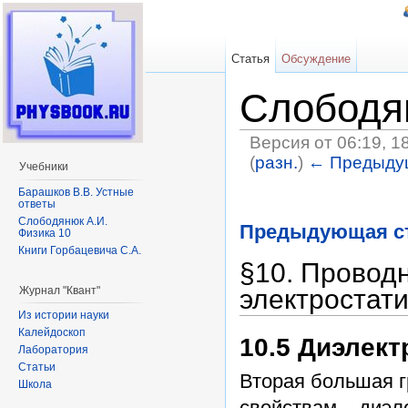
Статья
Обсуждение
Слободян
Версия от 06:19, 1
(
разн.
)
← Предыду
Учебники
Перейти к:
навигация
,
поиск
Барашков В.В. Устные
ответы
Слободянюк А.И.
Предыдующая с
Физика 10
Книги Горбацевича С.А.
§10. Проводн
Журнал "Квант"
электростат
Из истории науки
Калейдоскоп
10.5 Диэлект
Лаборатория
Статьи
Вторая большая г
Школа
свойствам – диэл