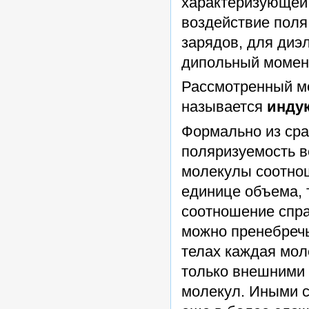
характеризующей 
воздействие поля
зарядов, для диэ
дипольный момент
Рассмотренный м
называется
инду
Формально из срав
поляризуемость в
молекулы соотношен
единице объема, 
соотношение спра
можно пренебречь
телах каждая мол
только внешними 
молекул. Иными с