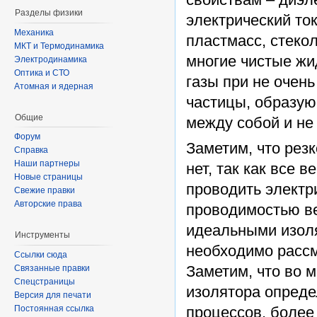
Разделы физики
электрический то
Механика
пластмасс, стекол
МКТ и Термодинамика
многие чистые жи
Электродинамика
Оптика и СТО
газы при не очен
Атомная и ядерная
частицы, образу
Общие
между собой и не
Форум
Заметим, что рез
Справка
Наши партнеры
нет, так как все 
Новые страницы
проводить электри
Свежие правки
Авторские права
проводимостью ве
идеальными изол
Инструменты
необходимо рассм
Ссылки сюда
Заметим, что во 
Связанные правки
Спецстраницы
изолятора опред
Версия для печати
процессов, более
Постоянная ссылка