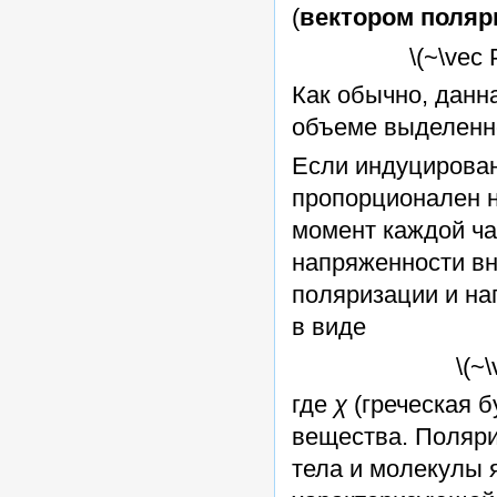
(
вектором поляр
\(~\vec P
Как обычно, данн
объеме выделенно
Если индуцирова
пропорционален н
момент каждой ча
напряженности вн
поляризации и на
в виде
\(~\
где
χ
(греческая б
вещества. Поляри
тела и молекулы 