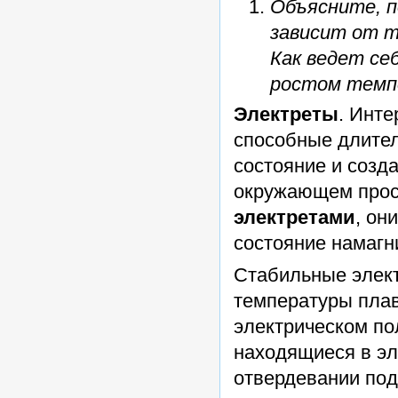
Объясните, п
зависит от т
Как ведет се
ростом темп
Электреты
. Инте
способные длител
состояние и созд
окружающем прос
электретами
, он
состояние намагн
Стабильные элект
температуры плав
электрическом по
находящиеся в эл
отвердевании под