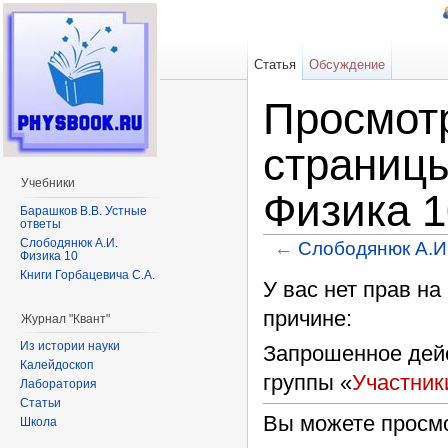
Статья
Обсуждение
Просмотр
страниц
Учебники
Физика 1
Барашков В.В. Устные
ответы
Слободянюк А.И.
←
Слободянюк А.И.
Физика 10
Перейти к:
навигация
,
поиск
Книги Горбацевича С.А.
У вас нет прав н
причине:
Журнал "Квант"
Из истории науки
Запрошенное дейс
Калейдоскоп
группы «
Участник
Лаборатория
Статьи
Вы можете просмо
Школа