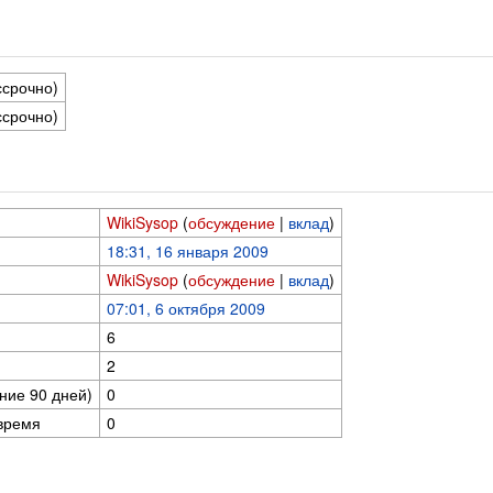
ссрочно)
ссрочно)
WikiSysop
(
обсуждение
|
вклад
)
18:31, 16 января 2009
WikiSysop
(
обсуждение
|
вклад
)
07:01, 6 октября 2009
6
2
ние 90 дней)
0
время
0