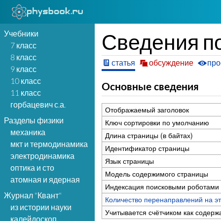
Учебники
Сведения по
7 класс
8 класс
статья
обсуждение
про
9 класс
10 класс
Основные сведения
11 класс
горбацевич с.а.
Отображаемый заголовок
Разделы физики
Ключ сортировки по умолчанию
механика
Длина страницы (в байтах)
мкт и термодинамика
Идентификатор страницы
электродинамика
Язык страницы
оптика и сто
Модель содержимого страницы
атомная и ядерная
Индексация поисковыми роботами
Журнал "Квант"
Количество перенаправлений на эт
из истории науки
Учитывается счётчиком как содерж
калейдоскоп