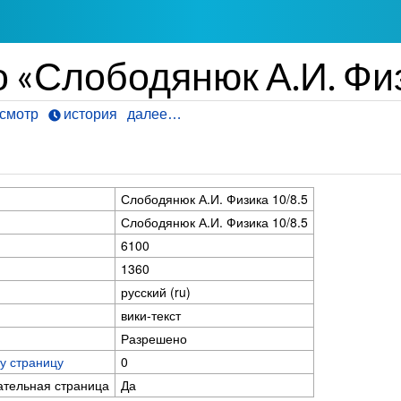
 «Слободянюк А.И. Физ
смотр
история
далее…
Слободянюк А.И. Физика 10/8.5
Слободянюк А.И. Физика 10/8.5
6100
1360
русский (ru)
вики-текст
Разрешено
у страницу
0
ательная страница
Да