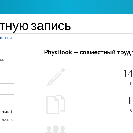
тную запись
менты
PhysBook — совместный труд 
14
п
1
с
ельно)