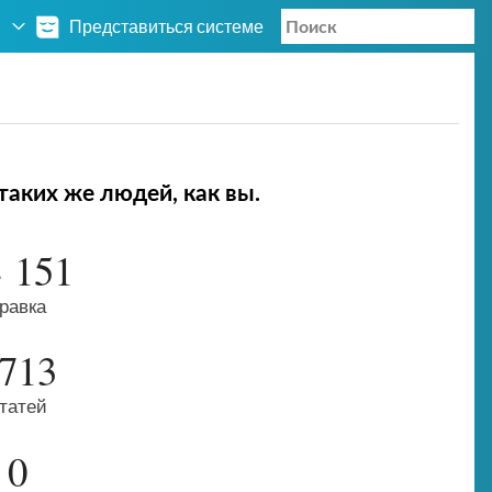
Представиться системе
таких же людей, как вы.
 151
равка
713
татей
0