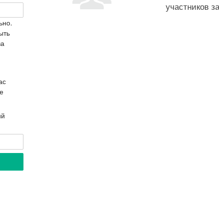
участников з
ьно.
ыть
ва
ас
е
ий