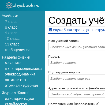
Учебники
Создать учё
7 класс
8 класс
служебная страница
инстру
9 класс
10 класс
Имя учётной записи
11 класс
горбацевич с.а.
Пароль
Разделы физики
механика
мкт и термодинамика
Подтвердите пароль
электродинамика
оптика и сто
атомная и ядерная
Адрес электронной почты (необязат
Журнал "Квант"
из истории науки
Настоящее имя (необязательно)
калейдоскоп