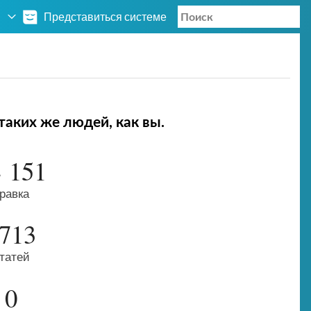
Представиться системе
таких же людей, как вы.
 151
равка
713
татей
0