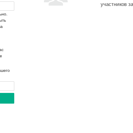
участников з
ьно.
ыть
ва
ас
е
вшего