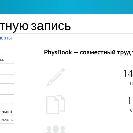
тную запись
менты
PhysBook — совместный труд 
14
п
1
с
ельно)