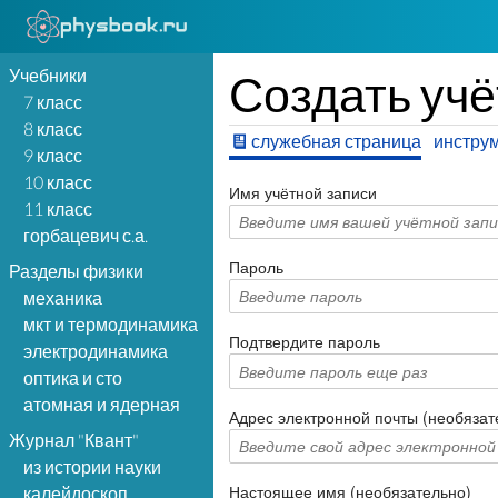
Учебники
Создать учё
7 класс
8 класс
служебная страница
инстру
9 класс
10 класс
Имя учётной записи
11 класс
горбацевич с.а.
Пароль
Разделы физики
механика
мкт и термодинамика
Подтвердите пароль
электродинамика
оптика и сто
атомная и ядерная
Адрес электронной почты (необязат
Журнал "Квант"
из истории науки
Настоящее имя (необязательно)
калейдоскоп