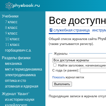
Учебники
Все доступ
7 класс
8 класс
служебная страница
инстру
9 класс
Общий список журналов сайта PhysB
10 класс
(также учитывается регистр).
11 класс
горбацевич с.а.
Журналы
Разделы физики
механика
Найти заголовки, начинающие
мкт и термодинамика
С года (и ранее):
электродинамика
Показать
журнал меток
оптика и сто
атомная и ядерная
Журнал "Квант"
Подходящие записи в журнале отсут
из истории науки
калейдоскоп