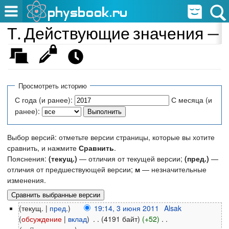
Т. Действующие значения — 
Просмотреть историю
С года (и ранее):
С месяца (и
ранее):
Выбор версий: отметьте версии страницы, которые вы хотите
сравнить, и нажмите
Сравнить
.
Пояснения:
(текущ.)
— отличия от текущей версии;
(пред.)
—
отличия от предшествующей версии;
м
— незначительные
изменения.
(текущ. |
пред.
)
19:14, 3 июня 2011
‎
Alsak
(
обсуждение
|
вклад
)
‎
. .
(4191 байт)
(+52)
‎
. .