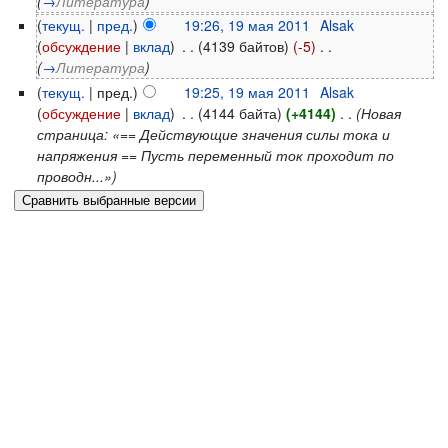
(
→
Литература
)
(
текущ.
|
пред.
)
19:26, 19 мая 2011
‎
Alsak
(
обсуждение
|
вклад
)
‎
. .
(4139 байтов)
(-5)
‎
. .
(
→
Литература
)
(
текущ.
| пред.)
19:25, 19 мая 2011
‎
Alsak
(
обсуждение
|
вклад
)
‎
. .
(4144 байта)
(+4144)
‎
. .
(Новая
страница: «== Действующие значения силы тока и
напряжения == Пусть переменный ток проходит по
проводн...»)