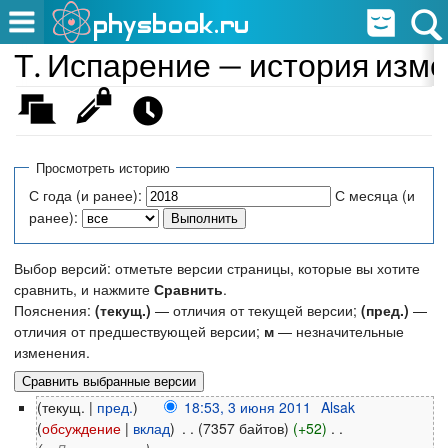
Т. Испарение — история изм
Просмотреть историю
С года (и ранее):
С месяца (и
ранее):
Выбор версий: отметьте версии страницы, которые вы хотите
сравнить, и нажмите
Сравнить
.
Пояснения:
(текущ.)
— отличия от текущей версии;
(пред.)
—
отличия от предшествующей версии;
м
— незначительные
изменения.
(текущ. |
пред.
)
18:53, 3 июня 2011
‎
Alsak
(
обсуждение
|
вклад
)
‎
. .
(7357 байтов)
(+52)
‎
. .