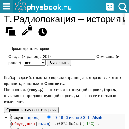
Т. Радиолокация — история 
Просмотреть историю
С года (и ранее):
С месяца (и
ранее):
Выбор версий: отметьте версии страницы, которые вы хотите
сравнить, и нажмите
Сравнить
.
Пояснения:
(текущ.)
— отличия от текущей версии;
(пред.)
—
отличия от предшествующей версии;
м
— незначительные
изменения.
(текущ. |
пред.
)
19:18, 3 июня 2011
‎
Alsak
(
обсуждение
|
вклад
)
‎
. .
(6972 байта)
(+143)
‎
. .