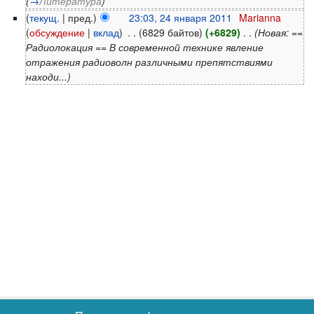
(
→
Литература
)
(
текущ.
| пред.)
23:03, 24 января 2011
‎
Marianna
(
обсуждение
|
вклад
)
‎
. .
(6829 байтов)
(+6829)
‎
. .
(Новая: ==
Радиолокация == В современной технике явление
отражения радиоволн различными препятствиями
находи...)