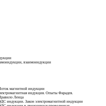
ндукции
 самоиндукции, взаимоиндукции
. Поток магнитной индукции
 Электромагнитная индукция. Опыты Фарадея.
 Правило Ленца
. ЭДС индукции. Закон электромагнитной индукции
5. ЭДС индукции в движущихся проводниках