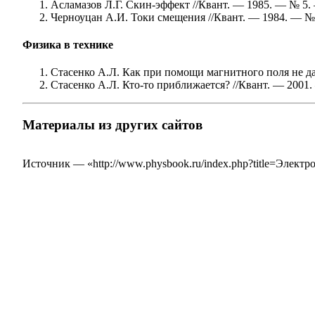
Асламазов Л.Г. Скин-эффект //Квант. — 1985. — № 5.
Черноуцан А.И. Токи смещения //Квант. — 1984. — № 
Физика в технике
Стасенко А.Л. Как при помощи магнитного поля не дат
Стасенко А.Л. Кто-то приближается? //Квант. — 2001.
Материалы из других сайтов
Источник — «
http://www.physbook.ru/index.php?title=Элек