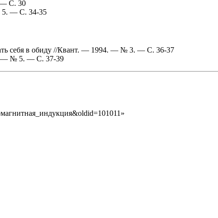
 — С. 30
5. — С. 34-35
ь себя в обиду //Квант. — 1994. — № 3. — С. 36-37
 — № 5. — С. 37-39
тромагнитная_индукция&oldid=101011
»