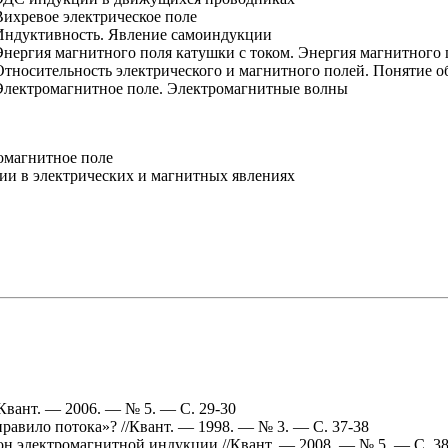
 Вихревое электрическое поле
. Индуктивность. Явление самоиндукции
 Энергия магнитного поля катушки с током. Энергия магнитного 
. Относительность электрического и магнитного полей. Понятие 
. Электромагнитное поле. Электромагнитные волны
омагнитное поле
ии в электрических и магнитных явлениях
Квант. — 2006. — № 5. — С. 29-30
авило потока»? //Квант. — 1998. — № 3. — С. 37-38
он электромагнитной индукции //Квант. — 2008. — № 5. — С. 38