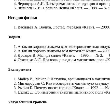
Черноуцан А.И. Электромагнитная индукция и принци
Чивилев В. И. Правило Ленца //Квант. — 1988. — № 5
История физики
Васильев А. Вольта, Эрстед, Фарадей //Квант. — 2000
Задачи
А так ли хорошо знакома вам электромагнитная индук
А так ли хорошо знакомы вам потоки?// Квант. — 2009
Дроздов В. Мал, да силен //Квант. — 1996. — № 2. — 
Стасенко А.Л. Два кольца в одном магнитном поле //
Эксперимент
Майер В., Майер Р. Катушка, вращающаяся в магнитно
Мягмарсурэн С. Как исследовать магнитную катушку /
Рыбин Б. Почему висит кольцо //Квант. — 1992. — № 
Целых Д. Об измерении энергии магнитного поля //Кв
Углубленный уровень