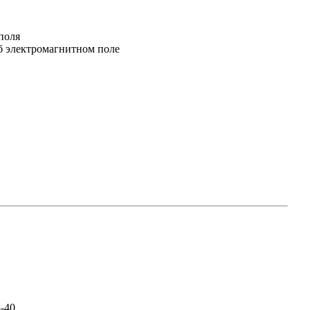
поля
об электромагнитном поле
-40