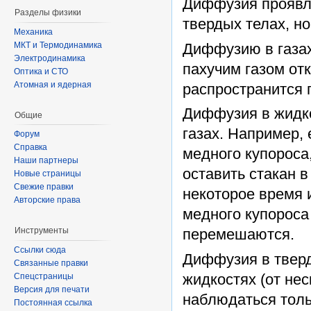
Диффузия проявля
Разделы физики
твердых телах, но
Механика
Диффузию в газах
МКТ и Термодинамика
Электродинамика
пахучим газом от
Оптика и СТО
Атомная и ядерная
распространится 
Диффузия в жидко
Общие
газах. Например, 
Форум
Справка
медного купороса
Наши партнеры
оставить стакан 
Новые страницы
Свежие правки
некоторое время 
Авторские права
медного купороса 
перемешаются.
Инструменты
Ссылки сюда
Диффузия в тверд
Связанные правки
жидкостях (от нес
Спецстраницы
Версия для печати
наблюдаться толь
Постоянная ссылка