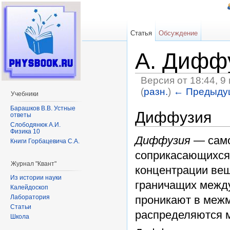
Статья
Обсуждение
A. Дифф
Версия от 18:44, 9
(
разн.
)
← Предыду
Учебники
Перейти к:
навигация
,
поиск
Барашков В.В. Устные
Диффузия
ответы
Слободянюк А.И.
Физика 10
Диффузия
— само
Книги Горбацевича С.А.
соприкасающихся
Журнал "Квант"
концентрации ве
Из истории науки
граничащих между
Калейдоскоп
проникают в межм
Лаборатория
Статьи
распределяются 
Школа