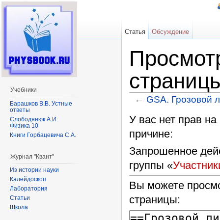
Статья
Обсуждение
Просмотр
страницы
Учебники
←
GSA. Грозовой 
Барашков В.В. Устные
Перейти к:
навигация
,
поиск
ответы
У вас нет прав н
Слободянюк А.И.
Физика 10
причине:
Книги Горбацевича С.А.
Запрошенное дейс
Журнал "Квант"
группы «
Участник
Из истории науки
Калейдоскоп
Вы можете просмо
Лаборатория
страницы:
Статьи
Школа