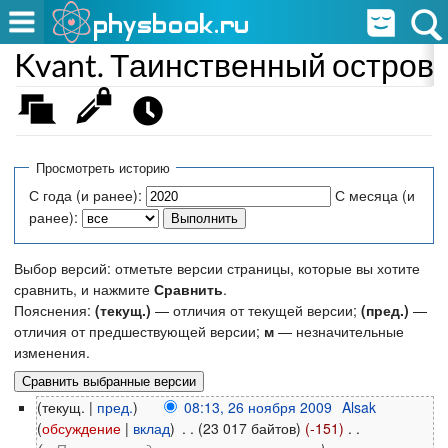
Kvant. Таинственный остров
Просмотреть историю
С года (и ранее):
С месяца (и
ранее):
Выбор версий: отметьте версии страницы, которые вы хотите
сравнить, и нажмите
Сравнить
.
Пояснения:
(текущ.)
— отличия от текущей версии;
(пред.)
—
отличия от предшествующей версии;
м
— незначительные
изменения.
(текущ. |
пред.
)
08:13, 26 ноября 2009
‎
Alsak
(
обсуждение
|
вклад
)
‎
. .
(23 017 байтов)
(-151)
‎
. .