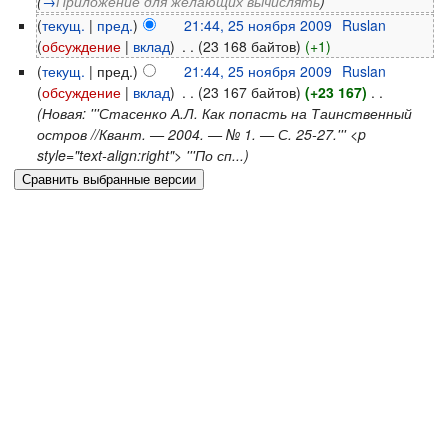
(
→
Приложение для желающих вычислять
)
(
текущ.
|
пред.
)
21:44, 25 ноября 2009
‎
Ruslan
(
обсуждение
|
вклад
)
‎
. .
(23 168 байтов)
(+1)
(
текущ.
| пред.)
21:44, 25 ноября 2009
‎
Ruslan
(
обсуждение
|
вклад
)
‎
. .
(23 167 байтов)
(+23 167)
‎
. .
(Новая: '''Стасенко А.Л. Как попасть на Таинственный
остров //Квант. — 2004. — № 1. — С. 25-27.''' <p
style="text-align:right"> '''По сп...)