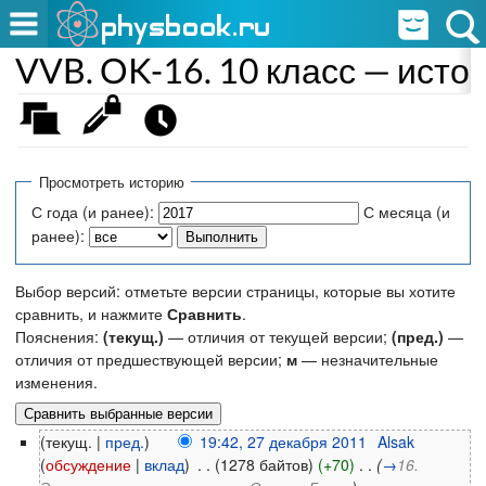
VVB. OK-16. 10 класс — исто
Просмотреть историю
С года (и ранее):
С месяца (и
ранее):
Выбор версий: отметьте версии страницы, которые вы хотите
сравнить, и нажмите
Сравнить
.
Пояснения:
(текущ.)
— отличия от текущей версии;
(пред.)
—
отличия от предшествующей версии;
м
— незначительные
изменения.
(текущ. |
пред.
)
19:42, 27 декабря 2011
‎
Alsak
(
обсуждение
|
вклад
)
‎
. .
(1278 байтов)
(+70)
‎
. .
(
→
16.