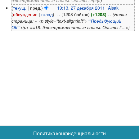
Электромагнитные волны. Опыты Герца
)
(
текущ.
| пред.)
19:13, 27 декабря 2011
‎
Alsak
(
обсуждение
|
вклад
)
‎
. .
(1208 байтов)
(+1208)
‎
. .
(Новая
страница: « <p style="text-align:left">
'''Предыдующий
ОК'''
</p> ==16. Электромагнитные волны. Опыты Г...»)
Политика конфиденциальности