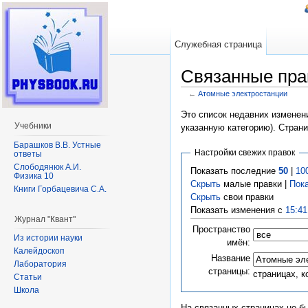
Служебная страница
Связанные пра
←
Атомные электростанции
Перейти к:
навигация
,
поиск
Это список недавних изменени
Учебники
указанную категорию). Стран
Барашков В.В. Устные
Настройки свежих правок
ответы
Слободянюк А.И.
Показать последние
50
|
10
Физика 10
Скрыть
малые правки |
Пок
Книги Горбацевича С.А.
Скрыть
свои правки
Показать изменения с
15:41
Журнал "Квант"
Пространство
Из истории науки
имён:
Калейдоскоп
Название
Лаборатория
страницы:
страницах, 
Статьи
Школа
На связанных страницах не б