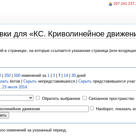
207.241.237
вки для «КС. Криволинейное движен
ий в страницах, на которые ссылается указанная страница (или входящи
0
|
250
|
500
изменений за
1
|
3
|
7
|
14
|
30
дней
азать
ботов |
Скрыть
непредставившихся |
Скрыть
представившихся учас
, 23 июля 2014
.
Обратить выбранное
Связанное пространство
Наоборот, показать 
ыло изменений за указанный период.