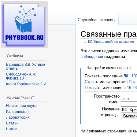
Служебная страница
Связанные пра
←
КС. Криволинейное движение
Перейти к:
навигация
,
поиск
Это список недавних изменен
Учебники
наблюдения
выделены
.
Барашков В.В. Устные
Настройки свежих правок
ответы
Слободянюк А.И.
Показать последние
50
|
10
Физика 10
Скрыть
малые правки |
Пок
Книги Горбацевича С.А.
Показать изменения с
16:28
Пространство
Журнал "Квант"
имён:
Из истории науки
Название
Калейдоскоп
страницы:
Лаборатория
Статьи
Школа
На связанных страницах не б