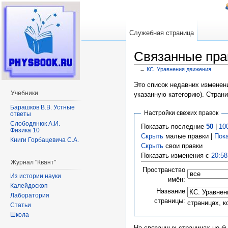
Служебная страница
Связанные пра
←
КС. Уравнения движения
Перейти к:
навигация
,
поиск
Это список недавних изменени
Учебники
указанную категорию). Стран
Барашков В.В. Устные
Настройки свежих правок
ответы
Слободянюк А.И.
Показать последние
50
|
10
Физика 10
Скрыть
малые правки |
Пок
Книги Горбацевича С.А.
Скрыть
свои правки
Показать изменения с
20:58
Журнал "Квант"
Пространство
Из истории науки
имён:
Калейдоскоп
Название
Лаборатория
страницы:
страницах, 
Статьи
Школа
На связанных страницах не б