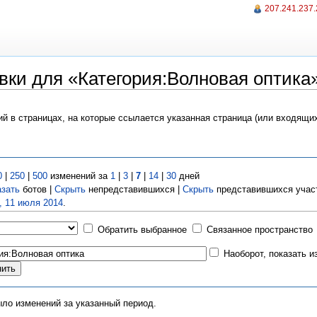
207.241.237
вки для «Категория:Волновая оптика
ий в страницах, на которые ссылается указанная страница (или входящи
0
|
250
|
500
изменений за
1
|
3
|
7
|
14
|
30
дней
азать
ботов |
Скрыть
непредставившихся |
Скрыть
представившихся учас
, 11 июля 2014
.
Обратить выбранное
Связанное пространство
Наоборот, показать 
ыло изменений за указанный период.