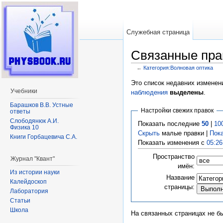
Служебная страница
Связанные пра
←
Категория:Волновая оптика
Перейти к:
навигация
,
поиск
Это список недавних изменен
Учебники
наблюдения
выделены
.
Барашков В.В. Устные
Настройки свежих правок
ответы
Слободянюк А.И.
Показать последние
50
|
10
Физика 10
Скрыть
малые правки |
Пок
Книги Горбацевича С.А.
Показать изменения с
05:26
Пространство
Журнал "Квант"
имён:
Из истории науки
Название
Калейдоскоп
страницы:
Лаборатория
Статьи
Школа
На связанных страницах не б