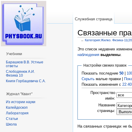
Служебная страница
Связанные прав
←
Категория:Жилко. Физика-11(20
Перейти к:
навигация
,
поиск
Это список недавних изменен
Учебники
наблюдения
выделены
.
Барашков В.В. Устные
Настройки свежих правок
ответы
Слободянюк А.И.
Показать последние
50
|
10
Физика 10
Скрыть
малые правки |
Пок
Книги Горбацевича С.А.
Показать изменения с
22:40
Пространство
Журнал "Квант"
имён:
Из истории науки
Название
Калейдоскоп
страницы:
Лаборатория
Статьи
Школа
На связанных страницах не б