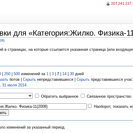
207.241.237
ки для «Категория:Жилко. Физика-11
08)
ий в страницах, на которые ссылается указанная страница (или входящи
0
|
250
|
500
изменений за
1
|
3
|
7
|
14
|
30
дней
азать
ботов |
Скрыть
непредставившихся |
Скрыть
представившихся учас
, 31 июля 2014
.
Обратить выбранное
Связанное пространство
Наоборот, показать 
ыло изменений за указанный период.