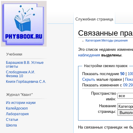
Служебная страница
Связанные пра
←
Категория:Методы решения
Перейти к:
навигация
,
поиск
Это список недавних изменен
Учебники
наблюдения
выделены
.
Барашков В.В. Устные
Настройки свежих правок
ответы
Слободянюк А.И.
Показать последние
50
|
10
Физика 10
Скрыть
малые правки |
Пок
Книги Горбацевича С.А.
Показать изменения с
09:29
Пространство
Журнал "Квант"
имён:
Из истории науки
Название
Калейдоскоп
страницы:
Лаборатория
Статьи
Школа
На связанных страницах не б