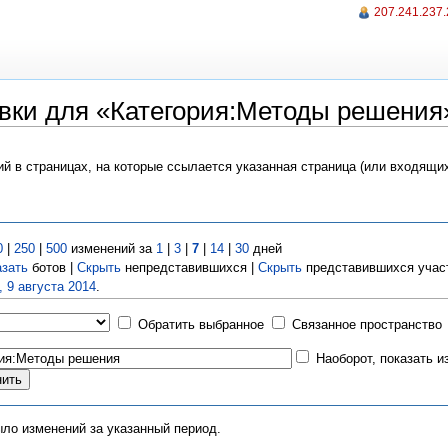
207.241.237
вки для «Категория:Методы решения
ий в страницах, на которые ссылается указанная страница (или входящи
0
|
250
|
500
изменений за
1
|
3
|
7
|
14
|
30
дней
азать
ботов |
Скрыть
непредставившихся |
Скрыть
представившихся учас
, 9 августа 2014
.
Обратить выбранное
Связанное пространство
Наоборот, показать 
ыло изменений за указанный период.