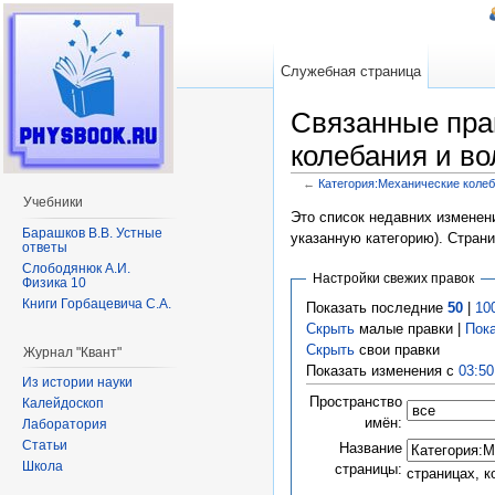
Служебная страница
Связанные пра
колебания и в
←
Категория:Механические колеб
Перейти к:
навигация
,
поиск
Учебники
Это список недавних изменени
Барашков В.В. Устные
указанную категорию). Стран
ответы
Слободянюк А.И.
Настройки свежих правок
Физика 10
Книги Горбацевича С.А.
Показать последние
50
|
10
Скрыть
малые правки |
Пок
Скрыть
свои правки
Журнал "Квант"
Показать изменения с
03:50
Из истории науки
Пространство
Калейдоскоп
имён:
Лаборатория
Статьи
Название
Школа
страницы:
страницах, 