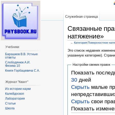
Служебная страница
Связанные пра
натяжение»
←
Категория:Поверхностное нат
Перейти к:
навигация
,
поиск
Учебники
Это список недавних изменени
Барашков В.В. Устные
указанную категорию). Стран
ответы
Слободянюк А.И.
Настройки свежих правок
Физика 10
Книги Горбацевича С.А.
Показать после
30
дней
Журнал "Квант"
Скрыть
малые пр
Из истории науки
непредставивши
Калейдоскоп
Лаборатория
Скрыть
свои пра
Статьи
Показать измене
Школа