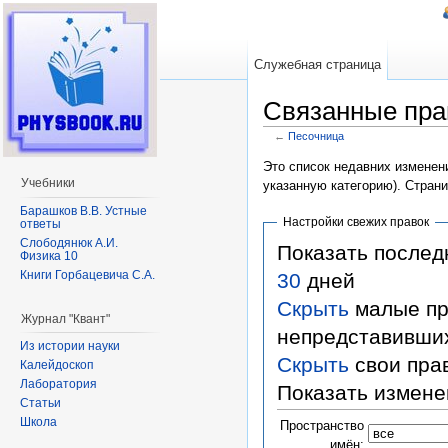
Служебная страница
Связанные пра
←
Песочница
Перейти к:
навигация
,
поиск
Это список недавних изменени
Учебники
указанную категорию). Стран
Барашков В.В. Устные
Настройки свежих правок
ответы
Слободянюк А.И.
Показать после
Физика 10
Книги Горбацевича С.А.
30
дней
Скрыть
малые пр
Журнал "Квант"
непредставивши
Из истории науки
Скрыть
свои пра
Калейдоскоп
Лаборатория
Показать измене
Статьи
Школа
Пространство
имён: