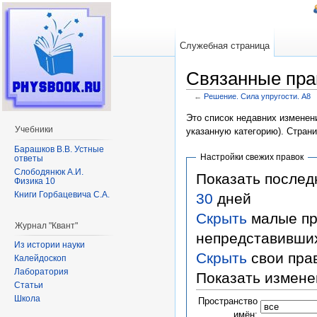
Служебная страница
Связанные пра
←
Решение. Сила упругости. А8
Перейти к:
навигация
,
поиск
Это список недавних изменени
Учебники
указанную категорию). Стран
Барашков В.В. Устные
Настройки свежих правок
ответы
Слободянюк А.И.
Показать после
Физика 10
Книги Горбацевича С.А.
30
дней
Скрыть
малые пр
Журнал "Квант"
непредставивши
Из истории науки
Скрыть
свои пра
Калейдоскоп
Лаборатория
Показать измене
Статьи
Школа
Пространство
имён: