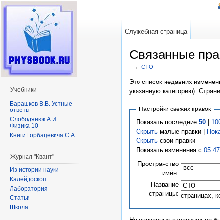
Служебная страница
Связанные пра
←
СТО
Перейти к:
навигация
,
поиск
Это список недавних изменени
Учебники
указанную категорию). Стран
Барашков В.В. Устные
Настройки свежих правок
ответы
Слободянюк А.И.
Показать последние
50
|
10
Физика 10
Скрыть
малые правки |
Пок
Книги Горбацевича С.А.
Скрыть
свои правки
Показать изменения с
05:47
Журнал "Квант"
Пространство
Из истории науки
имён:
Калейдоскоп
Название
Лаборатория
страницы:
страницах, 
Статьи
Школа
На связанных страницах не б