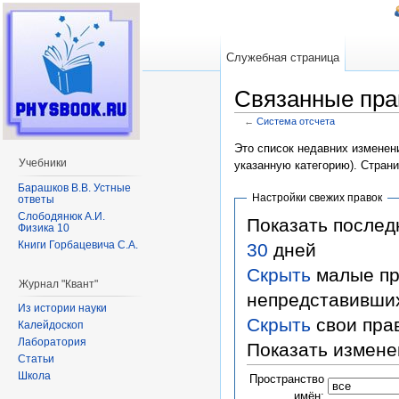
Служебная страница
Связанные пра
←
Система отсчета
Перейти к:
навигация
,
поиск
Это список недавних изменени
Учебники
указанную категорию). Стран
Барашков В.В. Устные
Настройки свежих правок
ответы
Слободянюк А.И.
Показать после
Физика 10
Книги Горбацевича С.А.
30
дней
Скрыть
малые пр
Журнал "Квант"
непредставивши
Из истории науки
Скрыть
свои пра
Калейдоскоп
Лаборатория
Показать измене
Статьи
Школа
Пространство
имён: