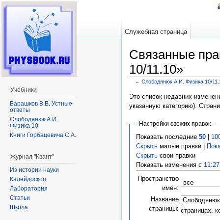
Служебная страница
Связанные пра
10/11.10»
←
Слободянюк А.И. Физика 10/11.
Перейти к:
навигация
,
поиск
Учебники
Это список недавних изменени
Барашков В.В. Устные
указанную категорию). Стран
ответы
Слободянюк А.И.
Настройки свежих правок
Физика 10
Книги Горбацевича С.А.
Показать последние
50
|
10
Скрыть
малые правки |
Пок
Скрыть
свои правки
Журнал "Квант"
Показать изменения с
11:27
Из истории науки
Пространство
Калейдоскоп
имён:
Лаборатория
Статьи
Название
Школа
страницы:
страницах, 