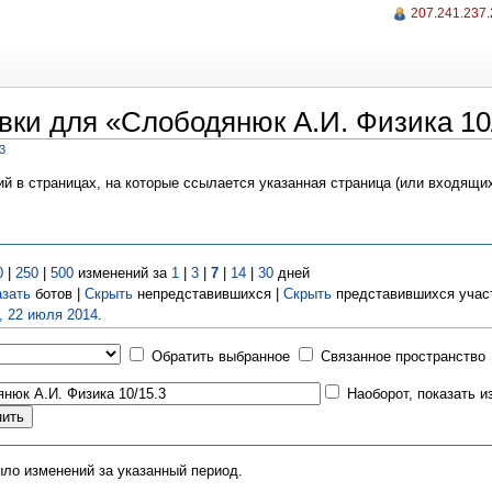
207.241.237
вки для «Слободянюк А.И. Физика 10
3
ий в страницах, на которые ссылается указанная страница (или входящи
0
|
250
|
500
изменений за
1
|
3
|
7
|
14
|
30
дней
азать
ботов |
Скрыть
непредставившихся |
Скрыть
представившихся учас
, 22 июля 2014
.
Обратить выбранное
Связанное пространство
Наоборот, показать 
ыло изменений за указанный период.