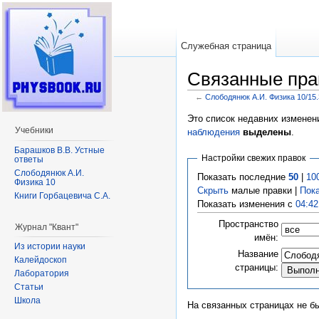
Служебная страница
Связанные пра
←
Слободянюк А.И. Физика 10/15.
Перейти к:
навигация
,
поиск
Это список недавних изменен
Учебники
наблюдения
выделены
.
Барашков В.В. Устные
Настройки свежих правок
ответы
Слободянюк А.И.
Показать последние
50
|
10
Физика 10
Скрыть
малые правки |
Пок
Книги Горбацевича С.А.
Показать изменения с
04:42
Пространство
Журнал "Квант"
имён:
Из истории науки
Название
Калейдоскоп
страницы:
Лаборатория
Статьи
Школа
На связанных страницах не б