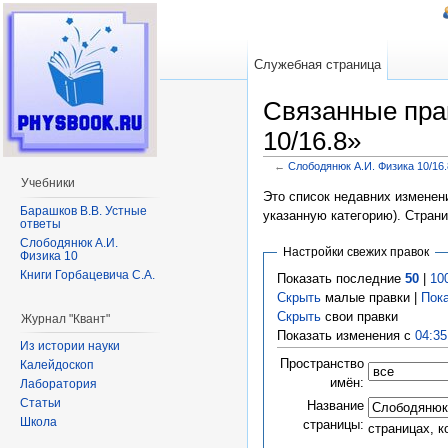
Служебная страница
Связанные пра
10/16.8»
←
Слободянюк А.И. Физика 10/16.
Перейти к:
навигация
,
поиск
Учебники
Это список недавних изменени
Барашков В.В. Устные
указанную категорию). Стран
ответы
Слободянюк А.И.
Настройки свежих правок
Физика 10
Книги Горбацевича С.А.
Показать последние
50
|
10
Скрыть
малые правки |
Пок
Скрыть
свои правки
Журнал "Квант"
Показать изменения с
04:35
Из истории науки
Пространство
Калейдоскоп
имён:
Лаборатория
Статьи
Название
Школа
страницы:
страницах, 