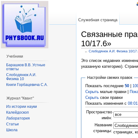
Служебная страница
Связанные пра
10/17.6»
←
Слободянюк А.И. Физика 10/17.
Перейти к:
навигация
,
поиск
Учебники
Это список недавних изменени
Барашков В.В. Устные
указанную категорию). Стран
ответы
Слободянюк А.И.
Настройки свежих правок
Физика 10
Книги Горбацевича С.А.
Показать последние
50
|
10
Скрыть
малые правки |
Пок
Скрыть
свои правки
Журнал "Квант"
Показать изменения с
08:01
Из истории науки
Пространство
Калейдоскоп
имён:
Лаборатория
Статьи
Название
Школа
страницы:
страницах, 