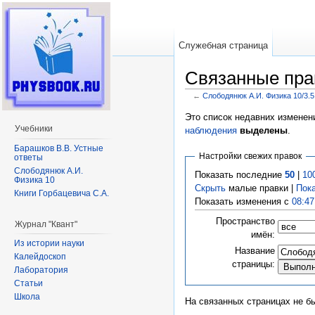
Служебная страница
Связанные пра
←
Слободянюк А.И. Физика 10/3.5
Перейти к:
навигация
,
поиск
Это список недавних изменен
Учебники
наблюдения
выделены
.
Барашков В.В. Устные
Настройки свежих правок
ответы
Слободянюк А.И.
Показать последние
50
|
10
Физика 10
Скрыть
малые правки |
Пок
Книги Горбацевича С.А.
Показать изменения с
08:47
Пространство
Журнал "Квант"
имён:
Из истории науки
Название
Калейдоскоп
страницы:
Лаборатория
Статьи
Школа
На связанных страницах не б