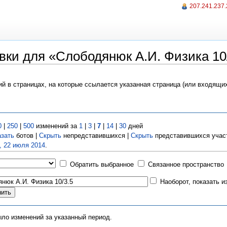
207.241.237
вки для «Слободянюк А.И. Физика 10
ий в страницах, на которые ссылается указанная страница (или входящи
0
|
250
|
500
изменений за
1
|
3
|
7
|
14
|
30
дней
азать
ботов |
Скрыть
непредставившихся |
Скрыть
представившихся учас
, 22 июля 2014
.
Обратить выбранное
Связанное пространство
Наоборот, показать 
ыло изменений за указанный период.