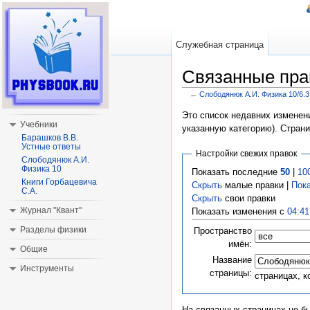
Служебная страница
Связанные пра
←
Слободянюк А.И. Физика 10/6.3
Перейти к:
навигация
,
поиск
Это список недавних изменени
Учебники
указанную категорию). Стран
Барашков В.В.
Устные ответы
Настройки свежих правок
Слободянюк А.И.
Физика 10
Показать последние
50
|
10
Книги Горбацевича
Скрыть
малые правки |
Пок
С.А.
Скрыть
свои правки
Журнал "Квант"
Показать изменения с
04:41
Разделы физики
Пространство
имён:
Общие
Название
Инструменты
страницы:
страницах, 
На связанных страницах не б