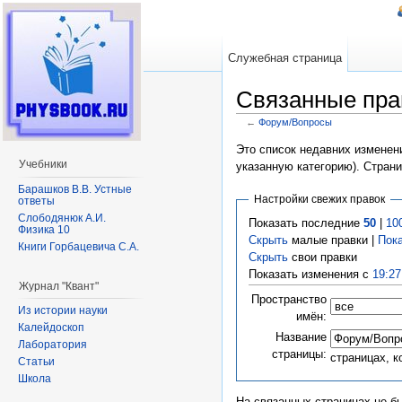
Служебная страница
Связанные пра
←
Форум/Вопросы
Перейти к:
навигация
,
поиск
Это список недавних изменени
Учебники
указанную категорию). Стран
Барашков В.В. Устные
Настройки свежих правок
ответы
Слободянюк А.И.
Показать последние
50
|
10
Физика 10
Скрыть
малые правки |
Пок
Книги Горбацевича С.А.
Скрыть
свои правки
Показать изменения с
19:27
Журнал "Квант"
Пространство
Из истории науки
имён:
Калейдоскоп
Название
Лаборатория
страницы:
страницах, 
Статьи
Школа
На связанных страницах не б