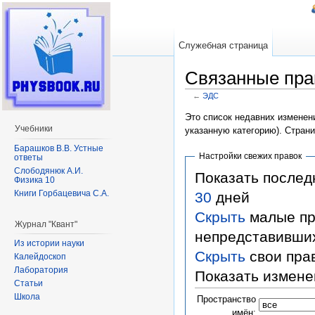
Служебная страница
Связанные пра
←
ЭДС
Перейти к:
навигация
,
поиск
Это список недавних изменени
Учебники
указанную категорию). Стран
Барашков В.В. Устные
Настройки свежих правок
ответы
Слободянюк А.И.
Показать после
Физика 10
Книги Горбацевича С.А.
30
дней
Скрыть
малые пр
Журнал "Квант"
непредставивши
Из истории науки
Скрыть
свои пра
Калейдоскоп
Лаборатория
Показать измене
Статьи
Школа
Пространство
имён: