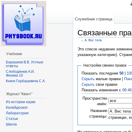
Служебная страница
Связанные прав
←
A. Вес тела
Перейти к:
навигация
,
поиск
Это список недавних изменени
Учебники
указанную категорию). Стран
Барашков В.В. Устные
Настройки свежих правок
ответы
Слободянюк А.И.
Показать последние
50
|
10
Физика 10
Скрыть
малые правки |
Пок
Книги Горбацевича С.А.
Скрыть
свои правки
Показать изменения с
08:46
Журнал "Квант"
Пространство
Из истории науки
имён:
Калейдоскоп
Название
Лаборатория
страницы:
страницах, 
Статьи
Школа
На связанных страницах не б