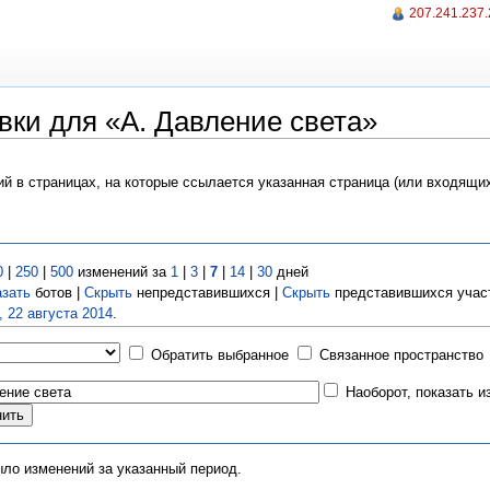
207.241.237
вки для «A. Давление света»
ий в страницах, на которые ссылается указанная страница (или входящи
0
|
250
|
500
изменений за
1
|
3
|
7
|
14
|
30
дней
азать
ботов |
Скрыть
непредставившихся |
Скрыть
представившихся учас
, 22 августа 2014
.
Обратить выбранное
Связанное пространство
Наоборот, показать 
ыло изменений за указанный период.