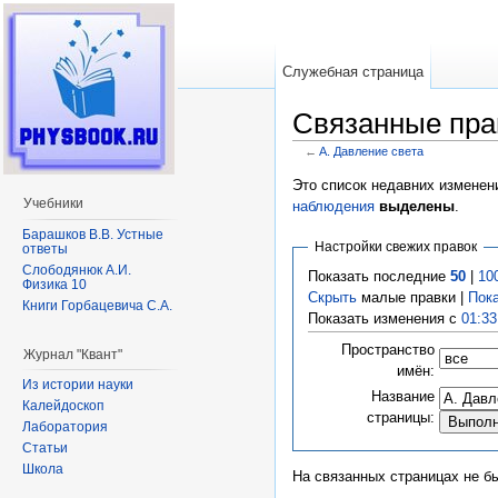
Служебная страница
Связанные пра
←
A. Давление света
Перейти к:
навигация
,
поиск
Это список недавних изменен
Учебники
наблюдения
выделены
.
Барашков В.В. Устные
Настройки свежих правок
ответы
Слободянюк А.И.
Показать последние
50
|
10
Физика 10
Скрыть
малые правки |
Пок
Книги Горбацевича С.А.
Показать изменения с
01:33
Пространство
Журнал "Квант"
имён:
Из истории науки
Название
Калейдоскоп
страницы:
Лаборатория
Статьи
Школа
На связанных страницах не б