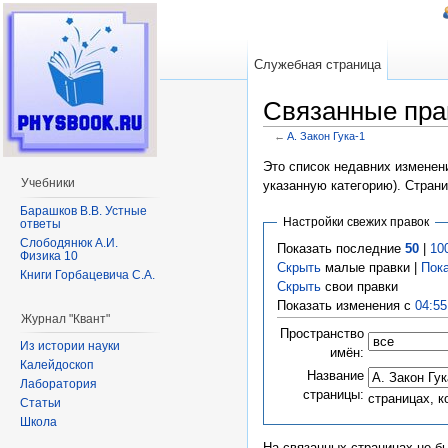
Служебная страница
Связанные прав
←
A. Закон Гука-1
Перейти к:
навигация
,
поиск
Это список недавних изменени
Учебники
указанную категорию). Стран
Барашков В.В. Устные
Настройки свежих правок
ответы
Слободянюк А.И.
Показать последние
50
|
10
Физика 10
Скрыть
малые правки |
Пок
Книги Горбацевича С.А.
Скрыть
свои правки
Показать изменения с
04:55
Журнал "Квант"
Пространство
Из истории науки
имён:
Калейдоскоп
Название
Лаборатория
страницы:
страницах, 
Статьи
Школа
На связанных страницах не б