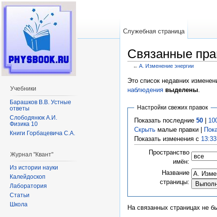
Служебная страница
Связанные пра
←
A. Изменение энергии
Перейти к:
навигация
,
поиск
Это список недавних изменен
Учебники
наблюдения
выделены
.
Барашков В.В. Устные
Настройки свежих правок
ответы
Слободянюк А.И.
Показать последние
50
|
10
Физика 10
Скрыть
малые правки |
Пок
Книги Горбацевича С.А.
Показать изменения с
13:33
Пространство
Журнал "Квант"
имён:
Из истории науки
Название
Калейдоскоп
страницы:
Лаборатория
Статьи
Школа
На связанных страницах не б