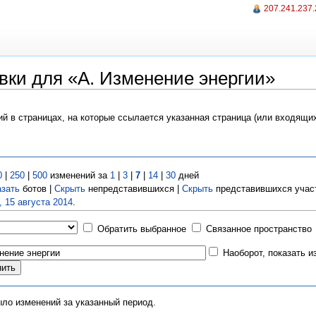
207.241.237
вки для «A. Изменение энергии»
ий в страницах, на которые ссылается указанная страница (или входящи
0
|
250
|
500
изменений за
1
|
3
|
7
|
14
|
30
дней
азать
ботов |
Скрыть
непредставившихся |
Скрыть
представившихся учас
, 15 августа 2014
.
Обратить выбранное
Связанное пространство
Наоборот, показать 
ыло изменений за указанный период.