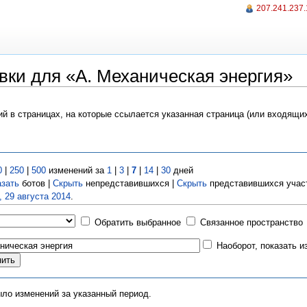
207.241.237
вки для «A. Механическая энергия»
ий в страницах, на которые ссылается указанная страница (или входящи
0
|
250
|
500
изменений за
1
|
3
|
7
|
14
|
30
дней
азать
ботов |
Скрыть
непредставившихся |
Скрыть
представившихся учас
, 29 августа 2014
.
Обратить выбранное
Связанное пространство
Наоборот, показать 
ыло изменений за указанный период.