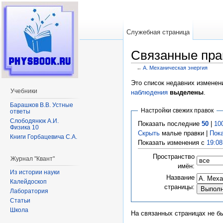
Служебная страница
Связанные пра
←
A. Механическая энергия
Перейти к:
навигация
,
поиск
Это список недавних изменен
Учебники
наблюдения
выделены
.
Барашков В.В. Устные
Настройки свежих правок
ответы
Слободянюк А.И.
Показать последние
50
|
10
Физика 10
Скрыть
малые правки |
Пок
Книги Горбацевича С.А.
Показать изменения с
19:08
Пространство
Журнал "Квант"
имён:
Из истории науки
Название
Калейдоскоп
страницы:
Лаборатория
Статьи
Школа
На связанных страницах не б