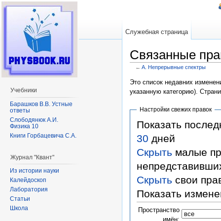
Служебная страница
Связанные пра
←
A. Непрерывные спектры
Перейти к:
навигация
,
поиск
Это список недавних изменени
Учебники
указанную категорию). Стран
Барашков В.В. Устные
Настройки свежих правок
ответы
Слободянюк А.И.
Показать после
Физика 10
Книги Горбацевича С.А.
30
дней
Скрыть
малые пр
Журнал "Квант"
непредставивши
Из истории науки
Скрыть
свои пра
Калейдоскоп
Лаборатория
Показать измене
Статьи
Школа
Пространство
имён: