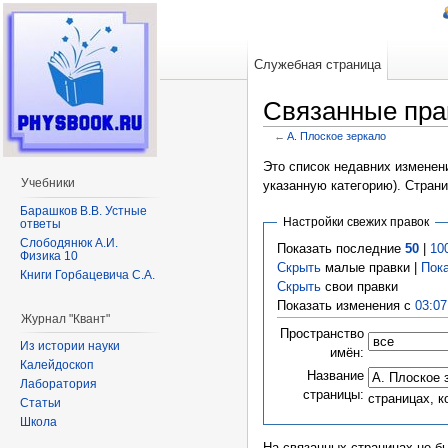
Служебная страница
Связанные пра
←
A. Плоское зеркало
Перейти к:
навигация
,
поиск
Это список недавних изменени
Учебники
указанную категорию). Стран
Барашков В.В. Устные
Настройки свежих правок
ответы
Слободянюк А.И.
Показать последние
50
|
10
Физика 10
Скрыть
малые правки |
Пок
Книги Горбацевича С.А.
Скрыть
свои правки
Показать изменения с
03:07
Журнал "Квант"
Пространство
Из истории науки
имён:
Калейдоскоп
Название
Лаборатория
страницы:
страницах, 
Статьи
Школа
На связанных страницах не б